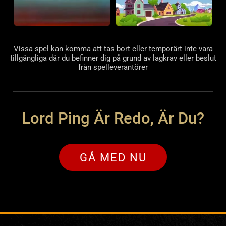
Vissa spel kan komma att tas bort eller temporärt inte vara
tillgängliga där du befinner dig på grund av lagkrav eller beslut
från spelleverantörer
Lord Ping Är Redo, Är Du?
GÅ MED NU