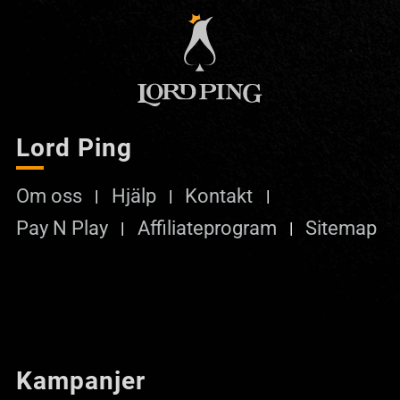
Lord Ping
Om oss
Hjälp
Kontakt
Pay N Play
Affiliateprogram
Sitemap
Kampanjer