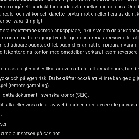
genom ingår ett juridiskt bindande avtal mellan dig och oss. Om du
gler och villkor och därefter bryter mot en eller flera av dem, ka
 anser vara lämpligt.
er flera registrerade konton är kopplade, inklusive om de är koppl
 gemensamma bankuppgifter eller gemensamma adresser eller att
ett tidigare oupptäckt fel, bugg eller annat fel i programvaran, 
l ditt konto/dina konton med omedelbar verkan, liksom reversera t
m dessa regler och villkor är översatta till ett annat språk, har 
tycke och på egen risk. Du bekräftar också att vi inte kan ge dig j
rspel (remote gambling).
 i detta dokument i svenska kronor (SEK).
till alla eller vissa delar av webbplatsen med avseende på vissa j
.
ser.
aximala insatsen på casinot.