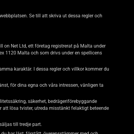
ebbplatsen. Se till att skriva ut dessa regler och
 on Net Ltd, ett företag registrerat på Malta under
ex 1120 Malta och som drivs under en spellicens
 samma karaktär. I dessa regler och villkor kommer du
änst, för dina egna och våra intressen, vänligen ta
tetssäkring, säkerhet, bedrägeriförebyggande
att lösa tvister, utreda misstänkt felaktigt beteende
jas till tredje part.
tt du har läst, förstått, överensstämmer med och