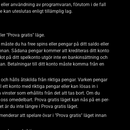
ng eller användning av programvaran, förutom i de fall
 kan uteslutas enligt tillämplig lag.
er "Prova gratis" läge.
måste du ha free spins eller pengar på ditt saldo eller
l annan. Sådana pengar kommer att krediteras ditt konto
dot på ditt spelkonto utgör inte en bankinsättning och
nnan. Betalningar till ditt konto måste komma från en
 och hålls åtskilda från riktiga pengar. Varken pengar
 ett konto med riktiga pengar eller kan lösas in i
vinster som erhållits från det att tas bort. Om du
ra oss omedelbart. Prova gratis läget kan nås på en per-
t är du inte längre i Prova gratis läget.
menderar att spelare övar i "Prova gratis" läget innan