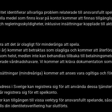
tet identifierar allvarliga problem relaterade till ansvarsfullt sp
la medel som finns kvar på kontot kommer att finnas tillgängliga
ch regleringsskyldigheter, inklusive insättningar kopplade till ak
 att det är olagligt för minderåriga att spela.
8 år) kommer att betraktas som olagliga och kommer att återföra
ng som helst, medlen inte kan behandlas tillbaka till betalnin
fierade vårdnadshavare. Vi kommer att kräva dokumentation som 
 insättningar (mindreåriga) kommer att anses vara ogiltiga och
ess i Sverige kan registrera sig för att använda dessa tjänster
r registrera sig för ett spelkonto.
er kan tillgången till vissa verktyg för ansvarsfullt spelande, så
 din identitetsverifiering har slutförts.