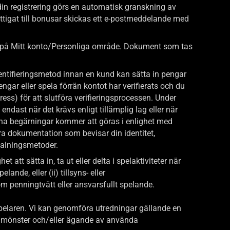
din registrering görs en automatisk granskning av
rättigat till bonusar skickas ett e-postmeddelande med
r på Mitt konto/Personliga område. Dokument som tas
dentifieringsmetod innan en kund kan sätta in pengar
ngar eller spela förrän kontot har verifierats och du
s) för att slutföra verifieringsprocessen. Under
dast när det krävs enligt tillämplig lag eller när
dana begärningar kommer att göras i enlighet med
era dokumentation som bevisar din identitet,
talningsmetoder.
att sätta in, ta ut eller delta i spelaktiviteter när
nde, eller (ii) tillsyns- eller
om penningtvätt eller ansvarsfullt spelande.
 spelaren. Vi kan genomföra utredningar gällande en
ch mönster och/eller ägande av använda