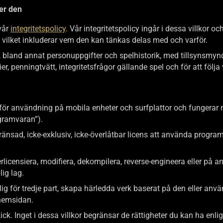
der den
vår
integritetspolicy
. Vår integritetspolicy ingår i dessa villkor o
 vilket inkluderar vem den kan tänkas delas med och varför.
ig, bland annat personuppgifter och spelhistorik, med tillsynsmyn
r, penningtvätt, integritetsfrågor gällande spel och för att följ
för användning på mobila enheter och surfplattor och fungerar
rogramvaran”).
gränsad, icke-exklusiv, icke-överlåtbar licens att använda program
underlicensiera, modifiera, dekompilera, reverse-engineera eller på
plig lag.
glig för tredje part, skapa härledda verk baserat på den eller anvä
a hemsidan.
 skick. Inget i dessa villkor begränsar de rättigheter du kan ha e