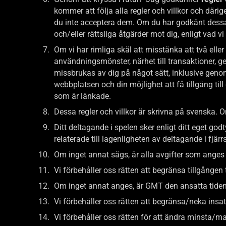
kommer att följa alla regler och villkor och däri
du inte acceptera dem. Om du har godkänt dessa re
och/eller rättsliga åtgärder mot dig, enligt vad vi
Om vi ​​har rimliga skäl att misstänka att två ell
användningsmönster, närhet till transaktioner,
missbrukas av dig på något sätt, inklusive genom 
webbplatsen och din möjlighet att få tillgång til
som är länkade.
Dessa regler och villkor är skrivna på svenska. O
Ditt deltagande i spelen sker enligt ditt eget god
relaterade till lagenligheten av deltagande i fjär
Om inget annat sägs, är alla avgifter som anges
Vi förbehåller oss rätten att begränsa tillgången 
Om inget annat anges, är GMT den ansatta tiden
Vi förbehåller oss rätten att begränsa/neka insat
Vi förbehåller oss rätten för att ändra minsta/m