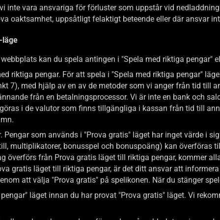
ka vi inte vara ansvariga för förluster som uppstår vid nedladdni
a oaktsamhet, uppsåtligt felaktigt beteende eller där ansvar inte
-läge
ebbplats kan du spela antingen i "Spela med riktiga pengar" ell
d riktiga pengar. För att spela i "Spela med riktiga pengar" läge 
unkt 7), med hjälp av en av de metoder som vi anger från tid til
kännande från en betalningsprocessor. Vi är inte en bank och sal
göras i de valutor som finns tillgängliga i kassan från tid till a
namn.
r. Pengar som används i "Prova gratis" läget har inget värde i sig
ill, multiplikatorer, bonusspel och bonuspoäng) kan överföras till
verförs från Prova gratis läget till riktiga pengar, kommer alla 
va gratis läget till riktiga pengar, är det ditt ansvar att informe
 genom att välja "Prova gratis" på spelikonen. När du stänger spele
a pengar" läget innan du har provat "Prova gratis" läget. Vi rekom