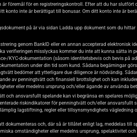
föremål för en registreringskontroll. Efter att du har slutfört 
t konto inte är berättigat till bonusar. Om ditt konto inte är be
ringsdokument på är via sidan Ladda upp dokument som du hitta
egistrering genom BankID eller en annan accepterad elektronisk i
ka verifieringen misslyckas kommer du inte att kunna sätta in pe
ce-/KYC-dokumentation (såsom identitetsbevis och bevis på adres
okumentation under din tid som kund. Sådana begärningar görs en
ingtvätt bedömer att ytterligare due diligence är nödvändig. Så
ggande av penningtvätt och finansiell brottslighet och kan inklud
gheter eller medelns ursprung och/eller ägande av använda be
tt och ansvarsfullt spelande kan vi begränsa en spelares möjlighet 
terade riskindikatorer för penningtvätt och/eller ansvarsfullt spela
llämplig lagstiftning, regler eller tillsynsmyndighets vägledning 
 dokumenteras och, där så är tillåtet enligt lag, meddelas till
nomiska omständigheter eller medelns ursprung, spelaktivitet o