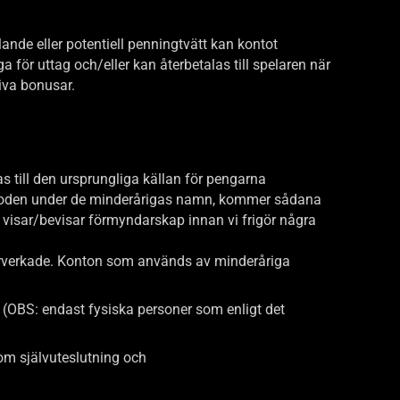
elande eller potentiell penningtvätt kan kontot
 för uttag och/eller kan återbetalas till spelaren när
tiva bonusar.
s till den ursprungliga källan för pengarna
gsmetoden under de minderårigas namn, kommer sådana
visar/bevisar förmyndarskap innan vi frigör några
 förverkade. Konton som används av minderåriga
 (OBS: endast fysiska personer som enligt det
som självuteslutning och