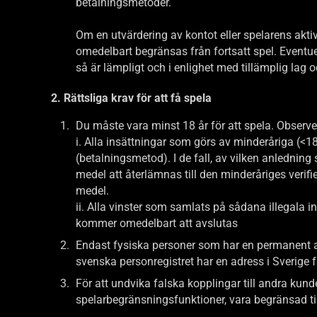
betalningsmetoder.
Om en utvärdering av kontot eller spelarens aktivi
omedelbart begränsas från fortsatt spel. Eventuel
så är lämpligt och i enlighet med tillämplig lag o
2. Rättsliga krav för att få spela
Du måste vara minst 18 år för att spela. Observera
i. Alla insättningar som görs av minderåriga (<1
(betalningsmetod). I de fall, av vilken anledni
medel att återlämnas till den minderåriges veri
medel.
ii. Alla vinster som samlats på sådana illegala
kommer omedelbart att avslutas
Endast fysiska personer som har en permanent adr
svenska personregistret har en adress i Sverige få
För att undvika falska kopplingar till andra kund
spelarbegränsningsfunktioner, vara begränsad tills