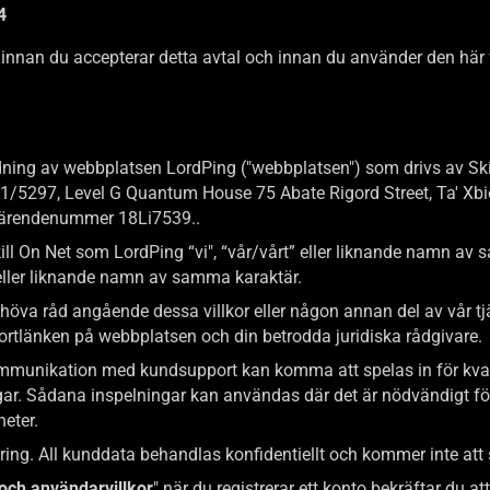
4
 innan du accepterar detta avtal och innan du använder den här w
ndning av webbplatsen LordPing ("webbplatsen") som drivs av Skill
/5297, Level G Quantum House 75 Abate Rigord Street, Ta' Xbi
 ärendenummer 18Li7539..
Skill On Net som LordPing “vi", “vår/vårt” eller liknande namn av
” eller liknande namn av samma karaktär.
 behöva råd angående dessa villkor eller någon annan del av vår tj
rtlänken på webbplatsen och din betrodda juridiska rådgivare.
mmunikation med kundsupport kan komma att spelas in för kvali
gar. Sådana inspelningar kan användas där det är nödvändigt för 
heter.
ng. All kunddata behandlas konfidentiellt och kommer inte att säl
 och användarvillkor
" när du registrerar ett konto bekräftar du a