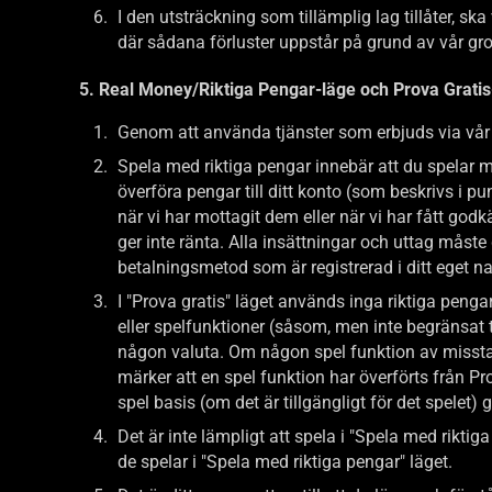
I den utsträckning som tillämplig lag tillåter, s
där sådana förluster uppstår på grund av vår grov
5. Real Money/Riktiga Pengar-läge och Prova Gratis
Genom att använda tjänster som erbjuds via vår w
Spela med riktiga pengar innebär att du spelar me
överföra pengar till ditt konto (som beskrivs i p
när vi har mottagit dem eller när vi har fått god
ger inte ränta. Alla insättningar och uttag måste 
betalningsmetod som är registrerad i ditt eget 
I "Prova gratis" läget används inga riktiga penga
eller spelfunktioner (såsom, men inte begränsat t
någon valuta. Om någon spel funktion av misstag ö
märker att en spel funktion har överförts från Pro
spel basis (om det är tillgängligt för det spelet)
Det är inte lämpligt att spela i "Spela med riktig
de spelar i "Spela med riktiga pengar" läget.