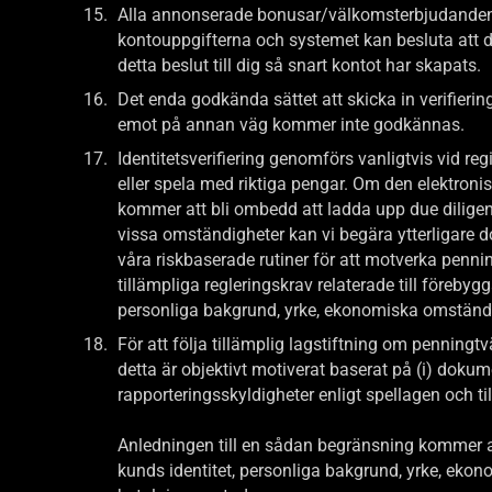
Alla annonserade bonusar/välkomsterbjudanden är 
kontouppgifterna och systemet kan besluta att dit
detta beslut till dig så snart kontot har skapats.
Det enda godkända sättet att skicka in verifie
emot på annan väg kommer inte godkännas.
Identitetsverifiering genomförs vanligtvis vid r
eller spela med riktiga pengar. Om den elektronis
kommer att bli ombedd att ladda upp due diligen
vissa omständigheter kan vi begära ytterligare d
våra riskbaserade rutiner för att motverka penn
tillämpliga regleringskrav relaterade till föreby
personliga bakgrund, yrke, ekonomiska omständi
För att följa tillämplig lagstiftning om penningtvä
detta är objektivt motiverat baserat på (i) dokumen
rapporteringsskyldigheter enligt spellagen och ti
Anledningen till en sådan begränsning kommer att
kunds identitet, personliga bakgrund, yrke, eko