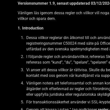
Versionsnummer 1.9, senast uppdaterad 03/12/202
Vänligen läs igenom dessa regler och villkor vill noga
villkor och spara dem.
1. Introduction
Dessa villkor reglerar din åtkomst till och anvä
registreringsnummer C50024 med säte på Office1
utfärdad av den svenska spelmyndigheten med
I följande regler och användarvillkor, refereras 
refereras som “kund”, “du”, “spelare”, “spelaren
Vi anser att dessa villkor är rättvisa. Skulle du
kontakt med oss genom vår kundtjänst via suppo
Vänligen notera att telefonsamtal och annan ko
åtgärder och efterlevnad av regler och förordnin
eller uppfylla juridiska eller regulatoriska skyldig
För transaktionssäkerhet använder vi SSL-krypteri
Genom att kryssa i rutan "Jag godkänner
regler