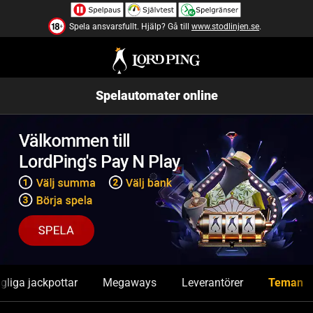
Spelautomater online
gliga jackpottar
Megaways
Leverantörer
Teman