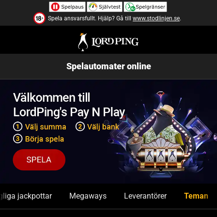
Spelautomater online
liga jackpottar
Megaways
Leverantörer
Teman