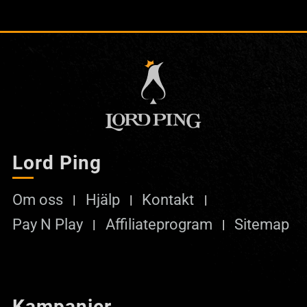
Lord Ping
Om oss
Hjälp
Kontakt
Pay N Play
Affiliateprogram
Sitemap
Kampanjer