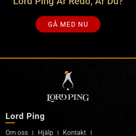
Lord Ping Är Redo, Är Du?
GÅ MED NU
Lord Ping
Om oss
Hjälp
Kontakt