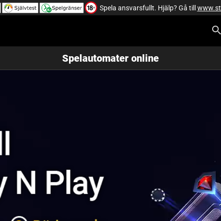
Spelautomater online