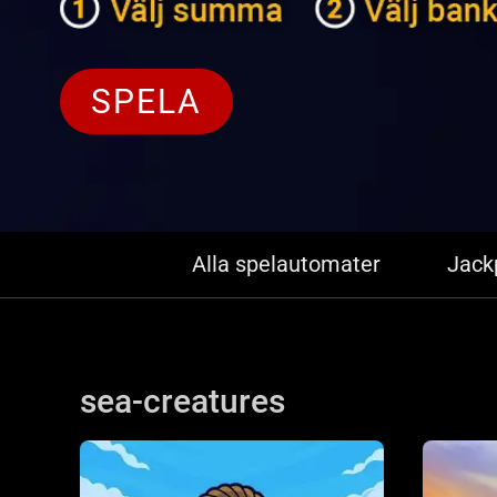
SPELA
Alla spelautomater
Jack
sea-creatures