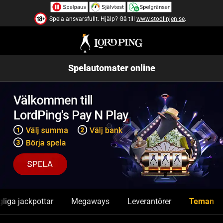
Spelautomater online
liga jackpottar
Megaways
Leverantörer
Teman