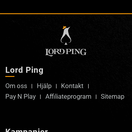
Lord Ping
Om oss
Hjälp
Kontakt
Pay N Play
Affiliateprogram
Sitemap
Kampanjer