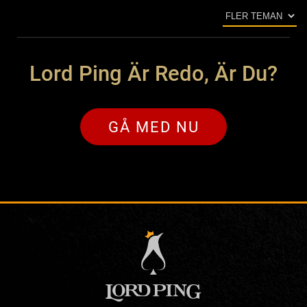
Lord Ping Är Redo, Är Du?
GÅ MED NU