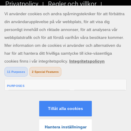
Privatpolicy
Regler och villkor
Ansvarsfullt spelande
Upplysning om informationssäkerhet
FORTSÄTT