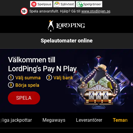
Spelautomater online
liga jackpottar
Megaways
Leverantörer
Teman