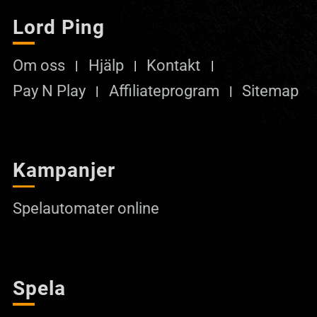
Lord Ping
Om oss
Hjälp
Kontakt
Pay N Play
Affiliateprogram
Sitemap
Kampanjer
Spelautomater online
Spela