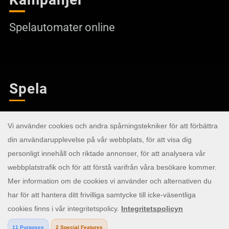
Spelautomater online
Spela
Privatpolicy
Regler och villkor
Ansvarsfullt spelande
Upplysning om informationssäkerhet