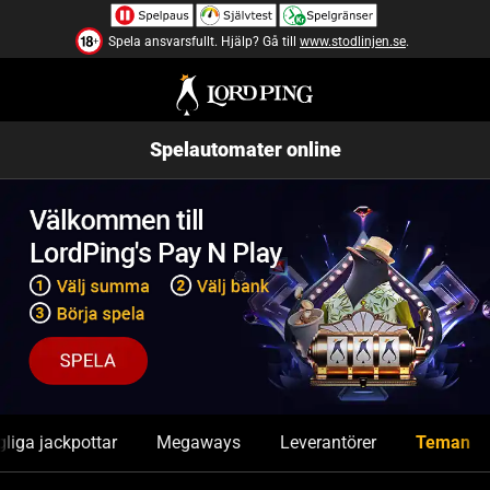
Spelautomater online
liga jackpottar
Megaways
Leverantörer
Teman