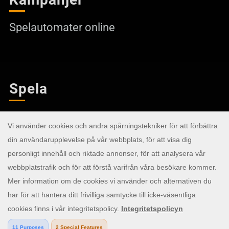
Spelautomater online
Spela
Privatpolicy
Regler och villkor
Ansvarsfullt spelande
Upplysning om informationssäkerhet