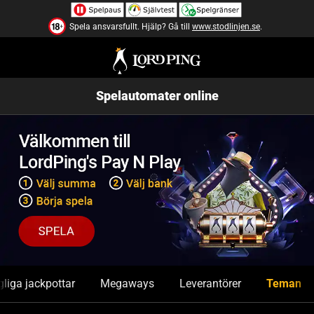
Spelautomater online
liga jackpottar
Megaways
Leverantörer
Teman