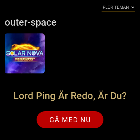
outer-space
Lord Ping Är Redo, Är Du?
GÅ MED NU