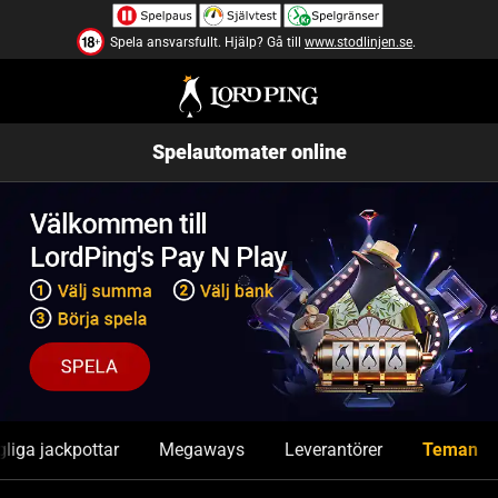
Spelautomater online
liga jackpottar
Megaways
Leverantörer
Teman