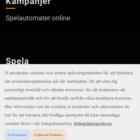
Kampanjer
Spelautomater online
Spela
Privatpolicy
Regler och villkor
Ansvarsfullt spelande
Upplysning om informationssäkerhet