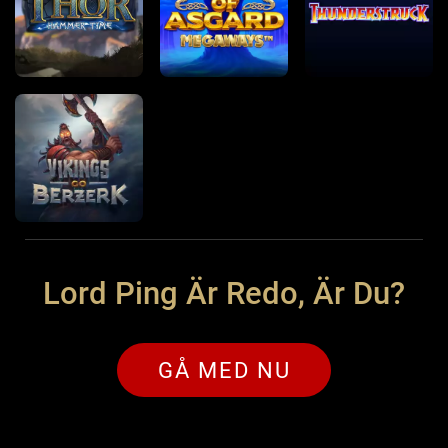
Lord Ping Är Redo, Är Du?
GÅ MED NU