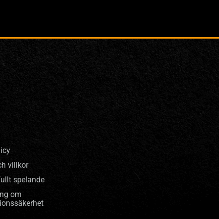
licy
h villkor
ullt spelande
ing om
ionssäkerhet