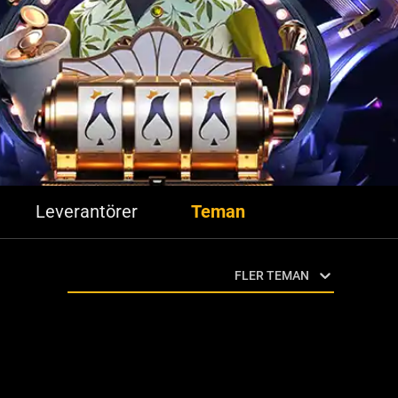
Leverantörer
Teman
FLER TEMAN