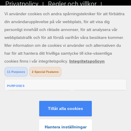
Privatpolicy
Regler och villkor
Ansvarsfullt spelande
Upplysning om informationssäkerhet
FORTSÄTT