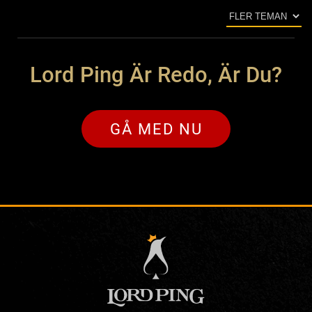
Lord Ping Är Redo, Är Du?
GÅ MED NU