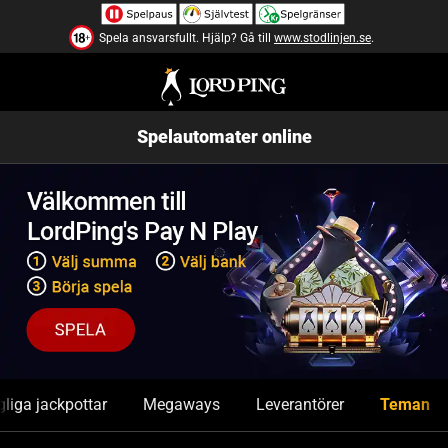
Spelautomater online
liga jackpottar
Megaways
Leverantörer
Teman