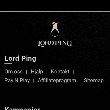
Lord Ping
Om oss
Hjälp
Kontakt
Pay N Play
Affiliateprogram
Sitemap
Kampanjer