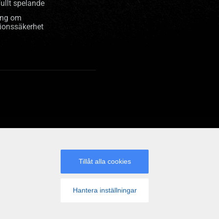
ullt spelande
ing om
ionssäkerhet