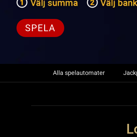
SPELA
Alla spelautomater
Jack
L