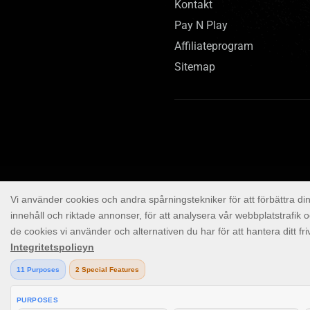
Kontakt
Pay N Play
Affiliateprogram
Sitemap