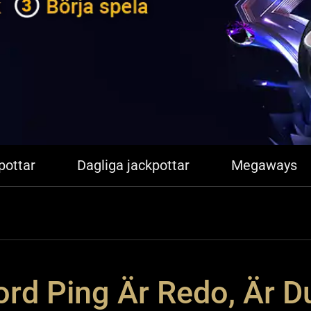
pottar
Dagliga jackpottar
Megaways
ord Ping Är Redo, Är D