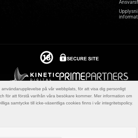
Ansvarsf
Upplysn
informat