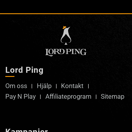
Lord Ping
Om oss
Hjälp
Kontakt
Pay N Play
Affiliateprogram
Sitemap
Kampanjer