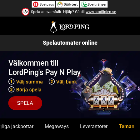
Spelautomater online
liga jackpottar
Megaways
Leverantörer
Teman