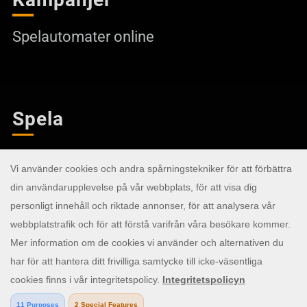
Spelautomater online
Spela
Privatpolicy
Regler och villkor
Ansvarsfullt spelande
Upplysning om informationssäkerhet