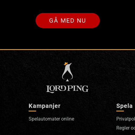
GÅ MED NU
Kampanjer
Spela
Spelautomater online
Privatpo
Regler oc