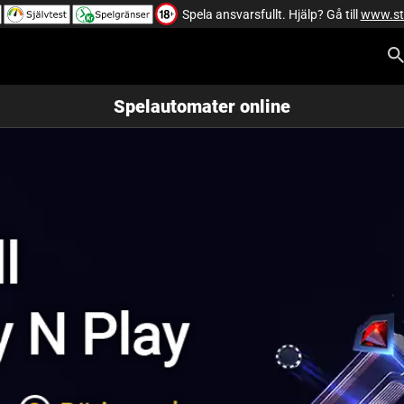
Spelautomater online