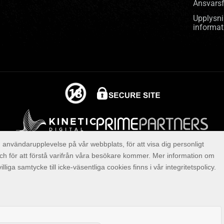
Ansvarsf
Upplysn
informat