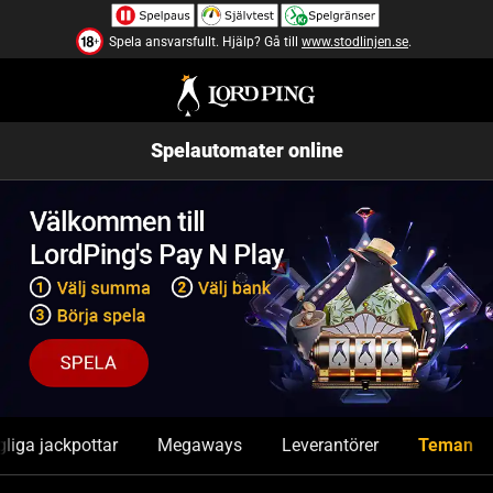
Spelautomater online
liga jackpottar
Megaways
Leverantörer
Teman