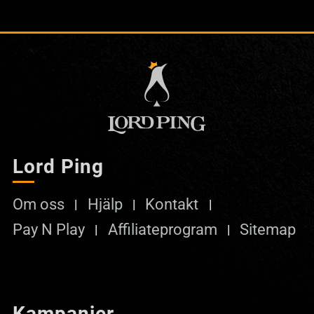
Lord Ping
Om oss
Hjälp
Kontakt
Pay N Play
Affiliateprogram
Sitemap
Kampanjer