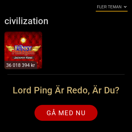
civilization
36 018 394 kr
Lord Ping Är Redo, Är Du?
GÅ MED NU