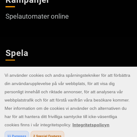
Spelautomater online
Spela
Privatpolicy
Regler och villkor
Ansvarsfullt spelande
Upplysning om informationssäkerhet