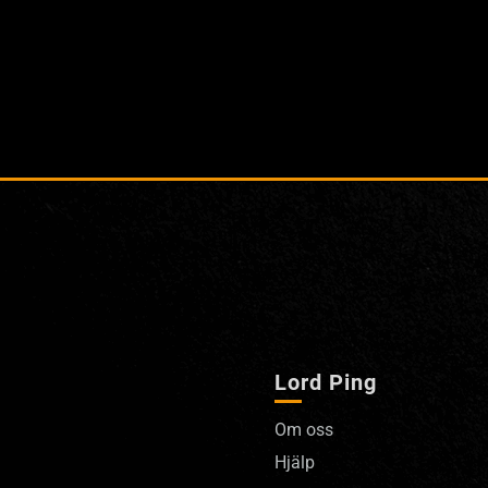
Lord Ping
Om oss
Hjälp