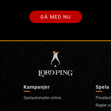
GÅ MED NU
Kampanjer
Spela
Spelautomater online
Privatpo
Regler oc