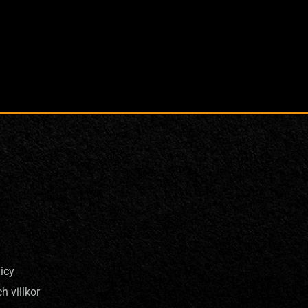
licy
h villkor