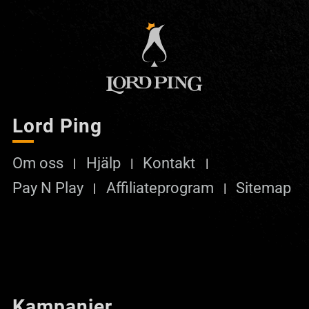
Lord Ping
Om oss
Hjälp
Kontakt
Pay N Play
Affiliateprogram
Sitemap
Kampanjer