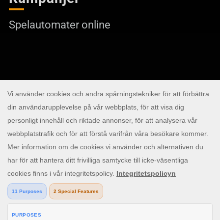
Spelautomater online
Spela
Privatpolicy
Regler och villkor
Ansvarsfullt spelande
Upplysning om informationssäkerhet