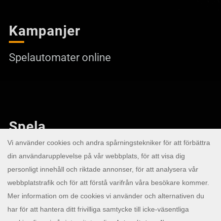
Kampanjer
Spelautomater online
Spela
Privatpolicy
Regler och villkor
Ansvarsfullt spelande
Upplysning om informationssäkerhet