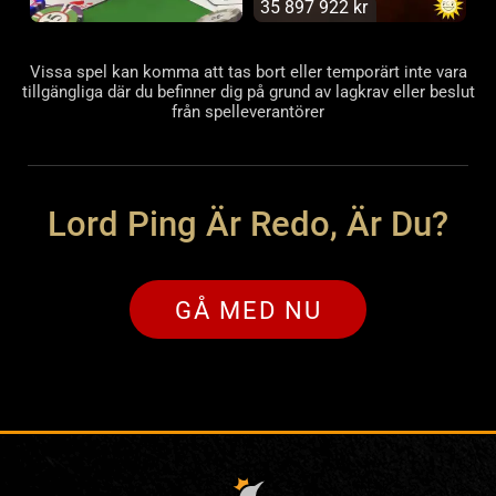
35 897 922 kr
Vissa spel kan komma att tas bort eller temporärt inte vara
tillgängliga där du befinner dig på grund av lagkrav eller beslut
från spelleverantörer
Lord Ping Är Redo, Är Du?
GÅ MED NU