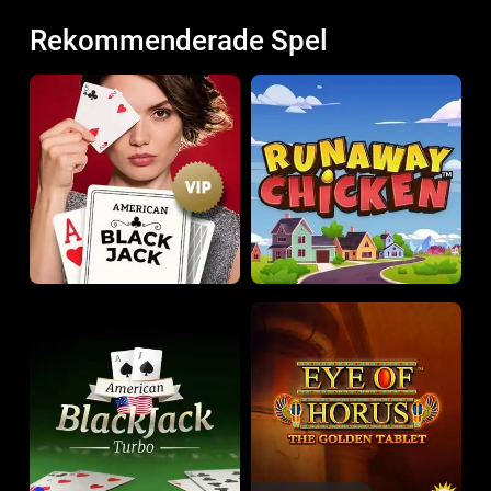
Rekommenderade Spel