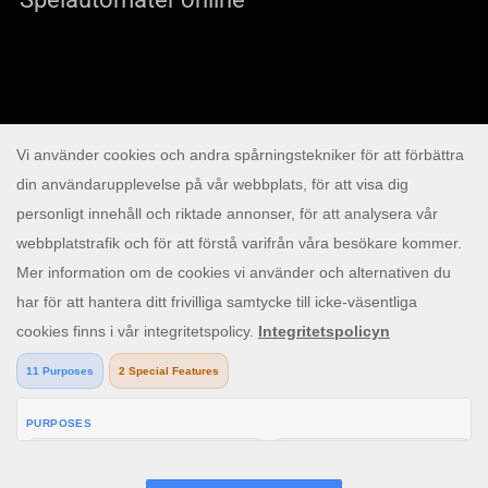
Spela
Privatpolicy
Regler och villkor
Ansvarsfullt spelande
Upplysning om informationssäkerhet