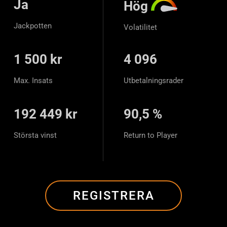
Ja
Hög
Jackpotten
Volatilitet
1 500 kr
4 096
Max. Insats
Utbetalningsrader
192 449 kr
90,5 %
Största vinst
Return to Player
REGISTRERA