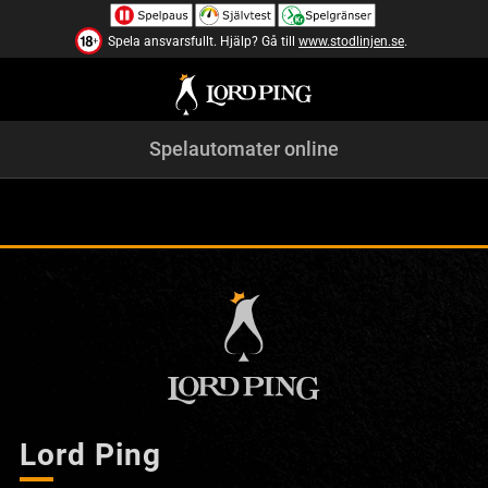
Spelautomater online
Lord Ping